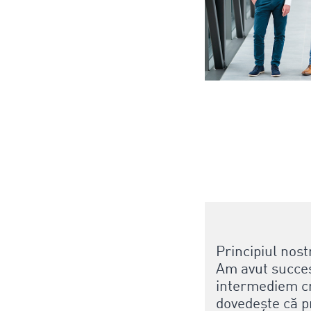
Principiul nost
Am avut succes
intermediem cr
dovedește că pr