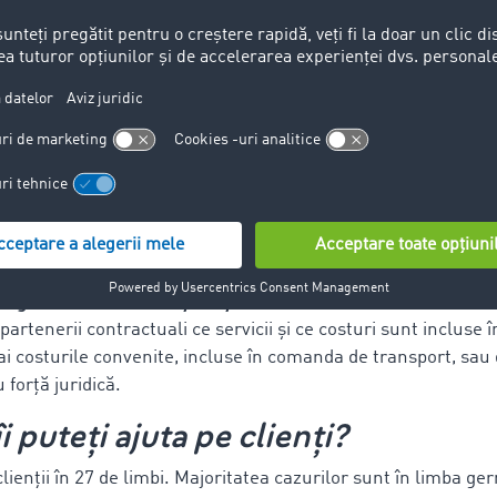
sultat juridic să oferim asistență juridică, dar putem explica
le sau comerciale de peste granițe sunt adesea necunoscut
poate fi uneori fără succes. Noi considerăm intervenția noastr
a preveni alte cazuri inkasso
.
imitele serviciului? Ce nu poate f
kasso?
u: Sunt pretinse costuri suplimentare. Să presupunem că un
osturi de staționare, care au fost negociate în prealabil la t
Sugestia noastră: Menționați întotdeauna în scris costurile 
 partenerii contractuali ce servicii și ce costuri sunt incluse
 costurile convenite, incluse în comanda de transport, sau 
 forță juridică.
îi puteți ajuta pe clienți?
clienții în 27 de limbi. Majoritatea cazurilor sunt în limba g