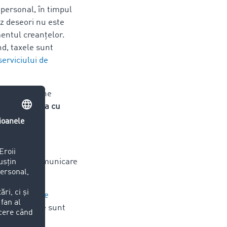
 personal, în timpul
az deseori nu este
mentul creanțelor.
nd, taxele sunt
serviciului de
Aici intervine
em comunica cu
e exista o comunicare
drepturi și ce
semenea, care sunt