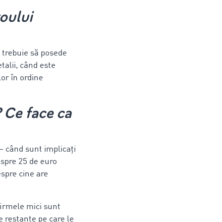
roului
 trebuie să posede
talii, când este
or în ordine
 Ce face ca
 – când sunt implicați
espre 25 de euro
espre cine are
, firmele mici sunt
 restante pe care le