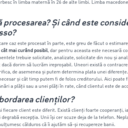
orbesc în limba maternă în 26 de alte limbi. Limba macedone
 procesarea? Și când este conside
sso?
care caz este procesat în parte, este greu de făcut o estimar
a cât mai curând posibil
, dar pentru aceasta este necesară c
tele trebuie solicitate, analizate, solicitate din nou și ana
 dacă dorim să lucrăm ireproșabil. Uneori există o contracre
rifica, de asemenea și putem determina plata unei diferențe
cesar și cât timp putem fi de folos creditorului. Aici poate f
ri a plății sau a unei plăți în rate, când clientul este de ac
bordarea clienților?
 fiecare client este diferit. Există clienți foarte cooperanți, ia
degrabă excepția. Unii își cer scuze deja de la telefon. Nepl
ulțumesc călduros că îi ajutăm să-și recupereze banii.