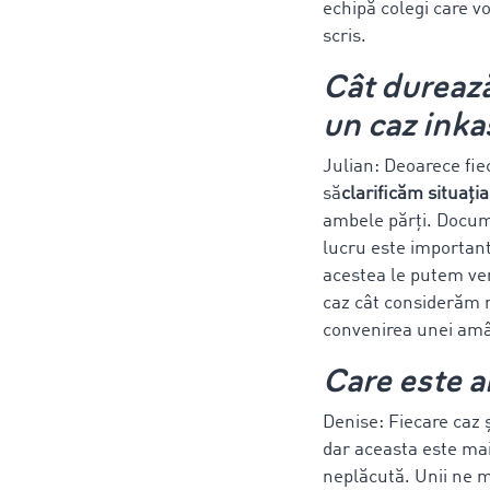
echipă colegi care v
scris.
Cât durează
un caz inka
Julian: Deoarece fie
să
clarificăm situați
ambele părți. Documen
lucru este important
acestea le putem ve
caz cât considerăm ne
convenirea unei amână
Care este a
Denise: Fiecare caz și
dar aceasta este mai 
neplăcută. Unii ne m