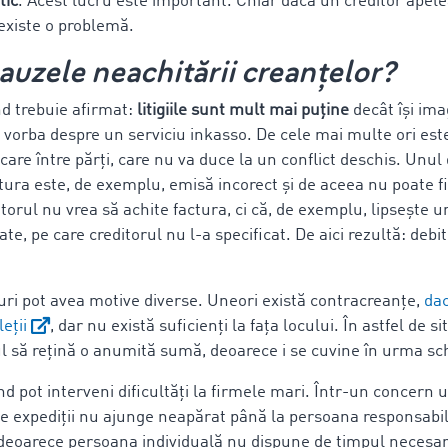
tic
. Acest lucru este important. Chiar dacă un creditor apele
existe o problemă.
auzele neachitării creanțelor?
nd trebuie afirmat:
litigiile sunt mult mai puține
decât își im
vorba despre un serviciu inkasso. De cele mai multe ori est
re între părți, care nu va duce la un conflict deschis. Unul 
ctura este, de exemplu, emisă incorect și de aceea nu poate f
orul nu vrea să achite factura, ci că, de exemplu, lipsește 
ate, pe care creditorul nu l-a specificat. De aici rezultă: deb
uri pot avea motive diverse. Uneori există contracreanțe,
dac
eții
, dar nu există suficienți la fața locului. În astfel de si
l să rețină o anumită sumă, deoarece i se cuvine în urma sch
nd pot interveni dificultăți la firmele mari. Într-un concern
de expediții nu ajunge neapărat până la persoana responsabil
e, deoarece persoana individuală nu dispune de timpul necesar