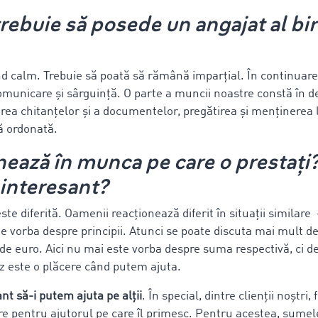
 trebuie să posede un angajat al bi
nd calm. Trebuie să poată să rămână imparțial. În continuare
omunicare și sârguință. O parte a muncii noastre constă în de
rea chitanțelor și a documentelor, pregătirea și menținerea l
ă ordonată.
nează în munca pe care o prestați?
 interesant?
este diferită. Oamenii reacționează diferit în situații similare
ste vorba despre principii. Atunci se poate discuta mai mult d
de euro. Aici nu mai este vorba despre suma respectivă, ci d
az este o plăcere când putem ajuta.
nt să-i putem ajuta pe alții
. În special, dintre clienții noștri
e pentru ajutorul pe care îl primesc. Pentru acestea, sumele