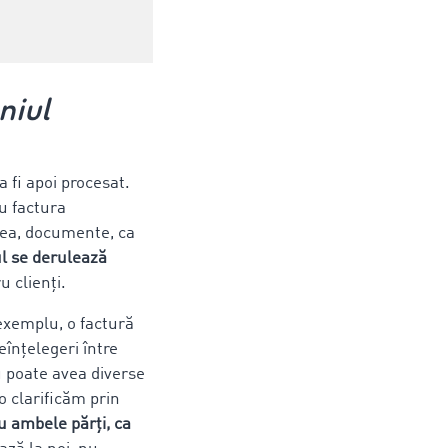
niul
 fi apoi procesat.
u factura
nea, documente, ca
l se derulează
u clienți.
 exemplu, o factură
înțelegeri între
ru poate avea diverse
 clarificăm prin
u ambele părți, ca