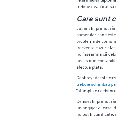
intermediar diploma
trebuie neapărat să 
Care sunt c
Julian: În primul râ
oamenilor când este 
problemă de comunica
frecvente cazuri: fa
nu înseamnă că debit
necesar în contabilit
efectua plata.
Geoffrey: Aceste caz
trebuie schimbați pal
întâmpla ca debitoru
Denise: În primul râ
un angajat al casei 
nu pot fi clarificat