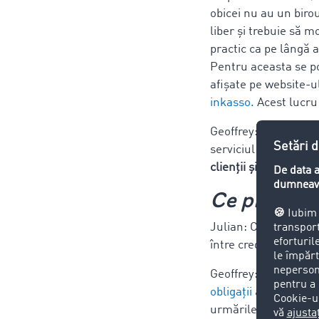
obicei nu au un birou
liber și trebuie să m
practic ca pe lângă 
Pentru aceasta se po
afișate pe website-u
inkasso.
Acest lucru 
Geoffrey: Iar când l
serviciul inkasso de
clienții și cu debitori
Ce provocăr
Julian: Când clienți
între creditor și debi
Geoffrey: De multe or
obligații au
. Noi 
urmările neconformă