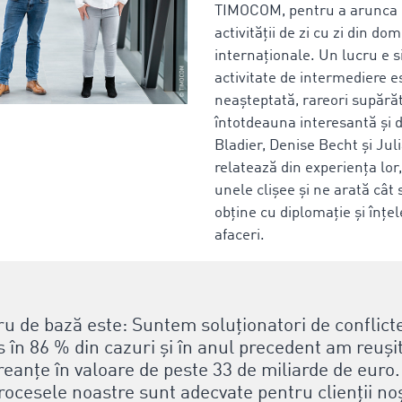
TIMOCOM, pentru a arunca o
activității de zi cu zi din dom
internaționale. Un lucru e s
activitate de intermediere e
neașteptată, rareori supărăt
întotdeauna interesantă și d
Bladier, Denise Becht și Jul
relatează din experiența lor
unele clișee și ne arată cât
obține cu diplomație și înțel
afaceri.
ru de bază este: Suntem soluționatori de conflicte
 în 86 % din cazuri și în anul precedent am reuși
eanțe în valoare de peste 33 de miliarde de euro
ocesele noastre sunt adecvate pentru clienții noș