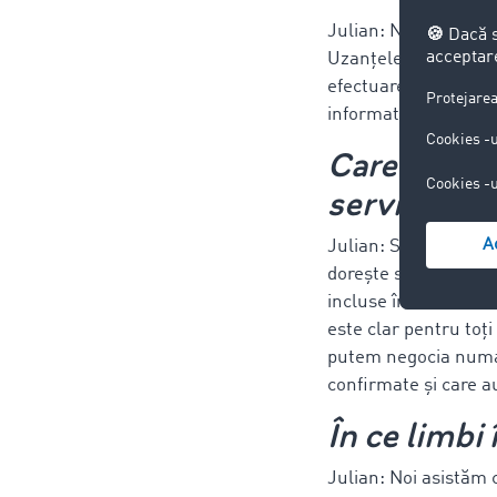
Julian: Nu suntem con
Uzanțele contractua
efectuarea plăților 
informativă,
pentru 
Care sunt l
serviciu in
Julian: Spre exempl
dorește să perceapă c
incluse în contract.
este clar pentru toți
putem negocia numai
confirmate și care au
În ce limbi 
Julian: Noi asistăm 