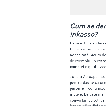
Cum se der
inkasso?
Denise: Comandarea s
Pe parcursul cazulu
neachitată. Acum deb
de exemplu un extras
complet digital
– ace
Julian: Aproape înto
pentru daune ca urma
partenerii contractua
motive. De cele mai
convorbiri cu toți ce