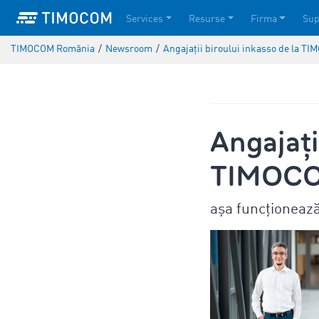
Services
Resurse
Firma
Sup
TIMOCOM România
/
Newsroom
/
Angajații biroului inkasso de la TI
Angajați
TIMOCOM
așa funcționează 