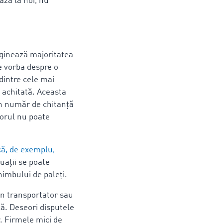
ază la noi, nu
aginează majoritatea
e vorba despre o
dintre cele mai
i achitată. Aceasta
un număr de chitanță
itorul nu poate
ă, de exemplu,
tuații se poate
imbului de paleți.
 un transportator sau
ă. Deseori disputele
. Firmele mici de