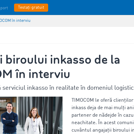
Testați gratuit
port
MOCOM în interviu
i biroului inkasso de la
 în interviu
serviciul inkasso în realitate în domeniul logistic
TIMOCOM le oferă clienților 
inkass deja de mai mulți ani
partener de nădejde în cazul
neachitate. În acest comuni
cuvântul angajații biroului 