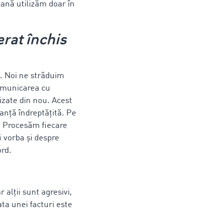
ană utilizăm doar în
rat închis
e. Noi ne străduim
omunicarea cu
lizate din nou. Acest
anță îndreptățită. Pe
. Procesăm fiecare
i vorba și despre
ord.
r alții sunt agresivi,
ata unei facturi este