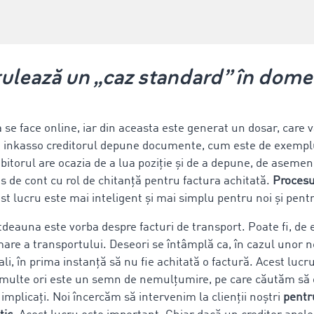
ulează un „caz standard” în dome
e face online, iar din aceasta este generat un dosar, care va
i inkasso creditorul depune documente, cum este de exempl
itorul are ocazia de a lua poziție și de a depune, de aseme
 de cont cu rol de chitanță pentru factura achitată.
Procesu
st lucru este mai inteligent și mai simplu pentru noi și pentr
tdeauna este vorba despre facturi de transport. Poate fi, de
re a transportului. Deseori se întâmplă ca, în cazul unor ne
li, în prima instanță să nu fie achitată o factură. Acest luc
 multe ori este un semn de nemulțumire, pe care căutăm să o
i implicați. Noi încercăm să intervenim la clienții noștri
pentr