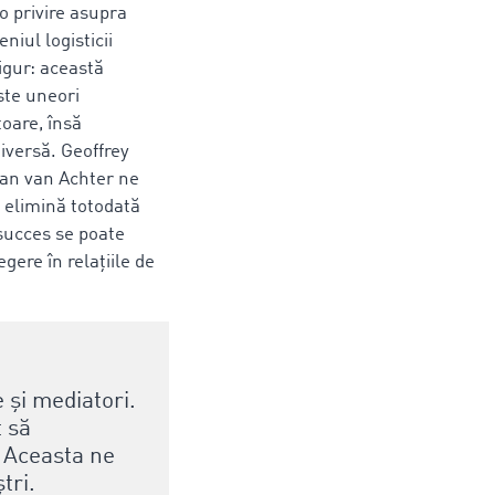
 privire asupra
eniul logisticii
igur: această
ste uneori
oare, însă
iversă. Geoffrey
ian van Achter ne
, elimină totodată
 succes se poate
egere în relațiile de
 și mediatori.
t să
. Aceasta ne
tri.