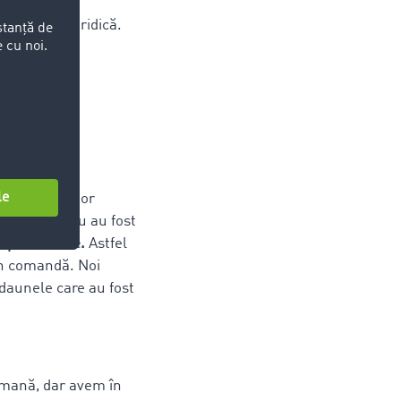
 situația juridică.
e. De aceea
ă ca fiind
ace un
 transportator
elefon, dar nu au fost
suplimentare.
Astfel
 în comandă. Noi
daunele care au fost
ermană, dar avem în