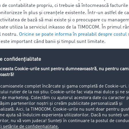
 de contabilitate propriu, ci trebuie să întocmească facturile
onitorizeze în plus și creanțele existente. Într-un astfel de c
activitatea de bază să mai existe și o preocupare cu manage
ate utiliza la serviciul inkasso de la TIMOCOM. În primul râ
l nostru.
Oricine se poate informa în prealabil despre costul 
este important când banii și timpul sunt limitate.
imba este o altă problemă, comunicarea nu mai funcționează. 
 la TIMOCOM și astfel intrăm noi în acțiune, deoarece noi
put
i în 27 de limbi.
i întâmpină un serviciu inkasso?
i nu vorbesc limba germană, iar uneori nici engleză, nu poat
tor. Aici este util faptul că echipa noastră este multilingvă.
i transportatorii și casele de expediții nu știu foarte bine
ce 
le explicăm ce trebuie să se facă și ce este obligatoriu. De a
rii.