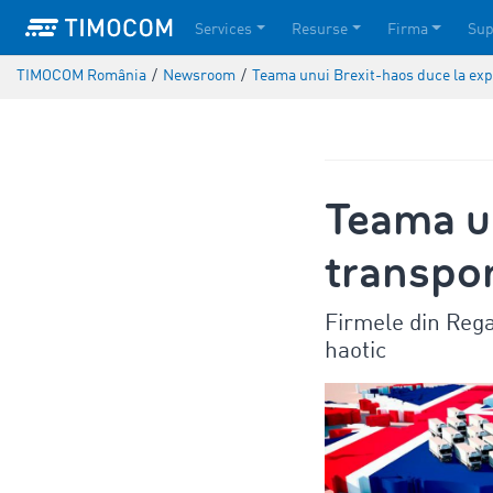
Services
Resurse
Firma
Sup
TIMOCOM România
/
Newsroom
/
Teama unui Brexit-haos duce la exp
Teama un
transpor
Firmele din Regat
haotic