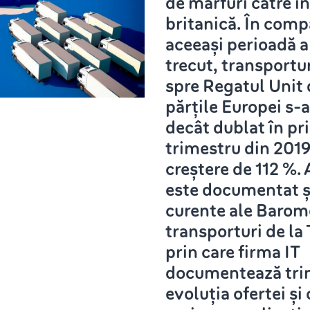
de mărfuri către i
britanică. În comp
aceeași perioadă a
trecut, transportur
spre Regatul Unit 
părțile Europei s-
decât dublat în pr
trimestru din 2019
creștere de 112 %. 
este documentat și
curente ale Barom
transporturi de 
prin care firma IT
documentează tri
evoluția ofertei și 