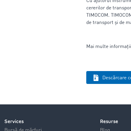
Cu ajutorul instrume
cererilor de transpor
TIMOCOM. TIMOCOM est
de transport și de m
Mai multe informați
Descărcare c
Services
Resurse
Bursă de mărfuri
Blog