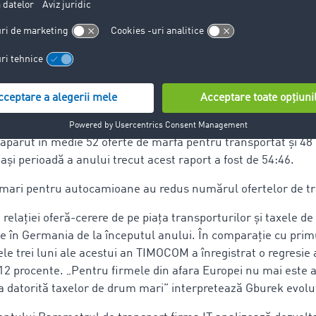
tul Unit.
 cererii de pe piața germană internă și Europa continentală a f
ală s-a făcut simțită și în economia transporturilor” comen
orul de cuvânt al companiei TIMOCOM, Gunnar Gburek.
elor care caută prin TIMOCOM variante de transport pentru m
ciale a scăzut în primul trimestru din 2019. În perioada ianu
apărut în medie 52 oferte de marfă pentru transportat și 48 d
ași perioadă a anului trecut acest raport a fost de 54:46.
mari pentru autocamioane au redus numărul ofertelor de tr
 relației oferă-cerere de pe piața transporturilor și taxele d
 în Germania de la începutul anului. În comparație cu primu
le trei luni ale acestui an TIMOCOM a înregistrat o regresie 
 12 procente. „Pentru firmele din afara Europei nu mai este a
 datorită taxelor de drum mari” interpretează Gburek evolu