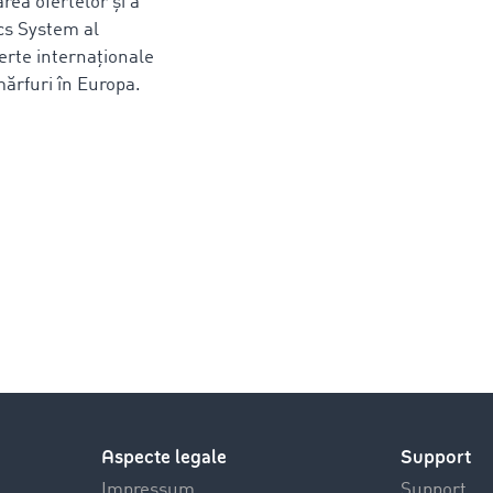
ea ofertelor și a
ics System al
erte internaționale
mărfuri în Europa.
Aspecte legale
Support
Impressum
Support