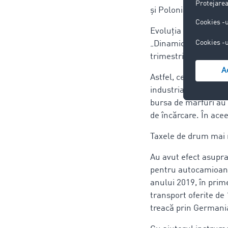
și Polonia spre Rega
Evoluția ofertei și a
„Dinamica conjunctur
trimestriale purtăt
Astfel, cererea firm
industriale și comer
bursa de mărfuri au 
de încărcare. În acee
Taxele de drum mai 
Au avut efect asupra
pentru autocamioane
anului 2019, în prime
transport oferite de
treacă prin Germania