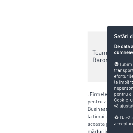
Teama unui Bre
Barometrul de
„Firmele din Regatul
pentru a fi pregătit
Business Analyst TI
la timpi de așteptar
aceasta poate duce l
mărfurilor”, spune 