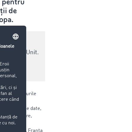
e pentru
ții de
opa.
e Regatul Unit.
 măresc stocurile
 David Moog,
naliștilor de date,
„În continuare,
e vămuirea
in Germania, Franța