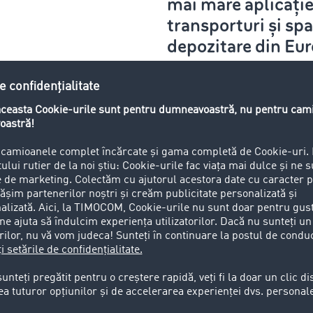
mai mare aplicați
transporturi și spa
depozitare din Eur
xit-haos duce la explozia transporturilor UE spr
 transport documentează acest aspect.
 Unit care depind de importurile din Europa continentală își
e pentru un Brexit haotic”, comentează rezultatul trimestrial
MOCOM. Un No-Deal-Brexit poate duce, conform estimărilor a
e mai lungi pentru autocamioane la granița cu Regatul Unit. 
a deficite în aprovizionare. Un alt factor de nesiguranță est
Moog, care urmărește cea mai mare creștere a exporturilor d