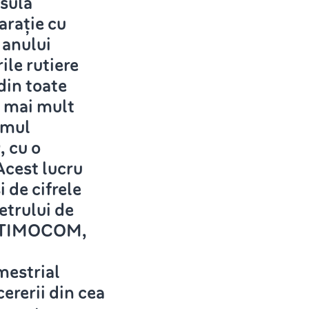
nsula
arație cu
 anului
ile rutiere
din toate
a mai mult
imul
, cu o
Acest lucru
 de cifrele
etrului de
la TIMOCOM,
mestrial
cererii din cea