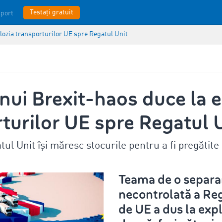
Testați gratuit
port
lozia transporturilor UE spre Regatul Unit
ui Brexit-haos duce la e
turilor UE spre Regatul 
ul Unit își măresc stocurile pentru a fi pregătite
Teama de o separa
necontrolată a Reg
de UE a dus la expl