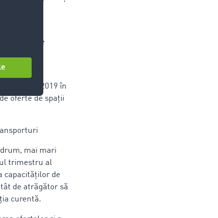
ost diferită.
tează cifrele
ărfurile lor
arie-martie 2019 în
e oferte de spații
ansporturi
e drum, mai mari
l trimestru al
a capacităților de
tât de atrăgător să
ția curentă.