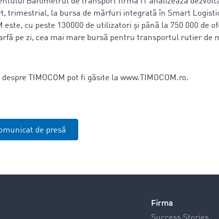
ntului Barometrul de transport firma IT analizează dezvoltar
t, trimestrial, la bursa de mărfuri integrată în Smart Logist
e, cu peste 130000 de utilizatori și până la 750 000 de of
arfă pe zi, cea mai mare bursă pentru transportul rutier de 
i despre TIMOCOM pot fi găsite la www.TIMOCOM.ro.
omunicat de presă
Firma
Success Stories