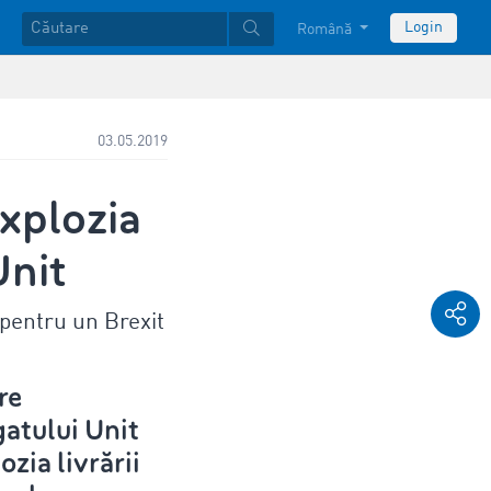
Login
Română
03.05.2019
xplozia
Unit
 pentru un Brexit
re
atului Unit
ozia livrării