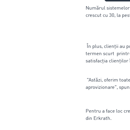
Numărul sistemelor 
crescut cu 30, la pes
În plus, clienții au 
termen scurt printr-o
satisfacția cliențilo
"Astăzi, oferim toate
aprovizionare", spu
Pentru a face loc cr
din Erkrath.