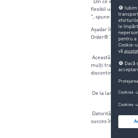
Din ce în ce mai mul
flexibil unei game la
", spune Gburek.
Aşadar în anul 2017,
Order®“.
Această aplicație le
mulți transportatori 
discontinuitate în 
De la lansarea pe pi
Datorită "Strângerii
succes în domeniul t