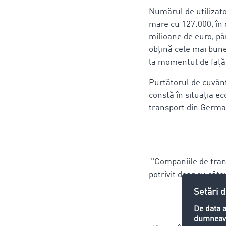
Numărul de utilizato
mare cu 127.000, în 
milioane de euro, pâ
obțină cele mai bune
la momentul de faţă
Purtătorul de cuvân
constă în situația ec
transport din Germa
"Companiile de trans
potrivit doar cu câtev