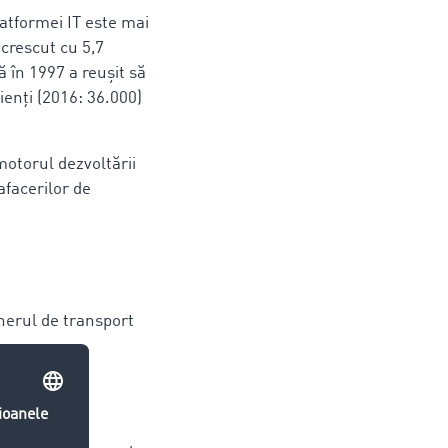
latformei IT este mai
crescut cu 5,7
 în 1997 a reuşit să
enți (2016: 36.000)
otorul dezvoltării
afacerilor de
enerul de transport