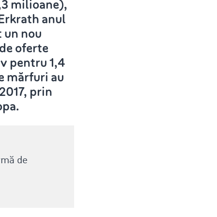
,3 milioane),
Erkrath anul
t un nou
de oferte
v pentru 1,4
e mărfuri au
 2017, prin
opa.
rmă de