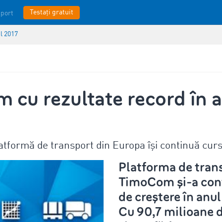
Testați gratuit
port
l 2017
cu rezultate record în 
tformă de transport din Europa își continuă curs
Platforma de tran
TimoCom şi-a cont
de creştere în anul
Cu 90,7 milioane 