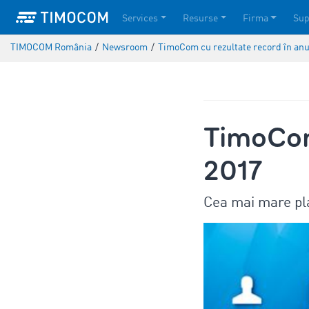
Services
Resurse
Firma
Sup
TIMOCOM România
/
Newsroom
/
TimoCom cu rezultate record în anu
TimoCom 
2017
Cea mai mare pla