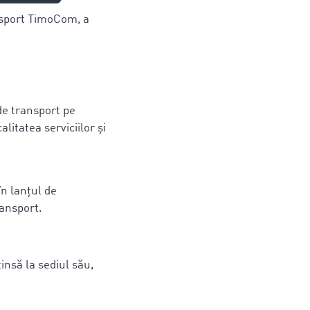
nsport TimoCom, a
 de transport pe
litatea serviciilor și
în lanțul de
ansport.
insă la sediul său,