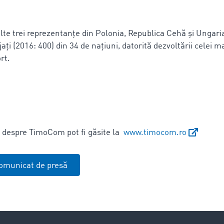
 alte trei reprezentanțe din Polonia, Republica Cehă și Unga
ți (2016: 400) din 34 de națiuni, datorită dezvoltării celei 
rt.
 despre TimoCom pot fi găsite la
www.timocom.ro
omunicat de presă