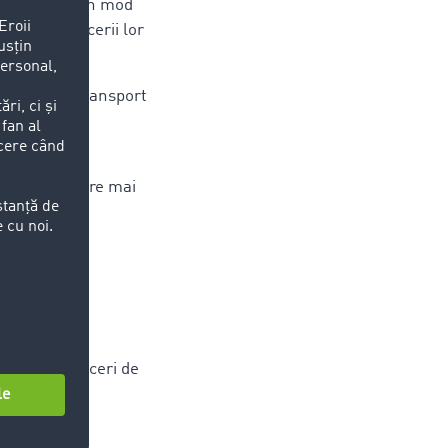
u a răspunde în mod
cientă a afacerii lor
icaţie „TC Transport
transport către mai
 - fără
ransport.
umeroase afaceri de