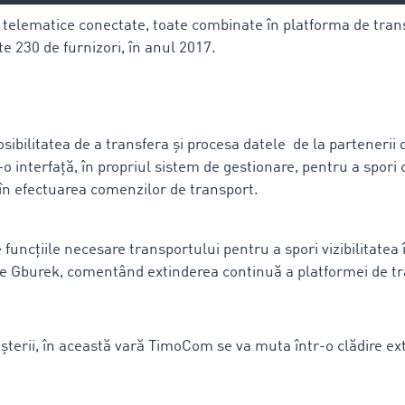
telematice conectate, toate combinate în platforma de tra
te 230 de furnizori, în anul 2017.
posibilitatea de a transfera și procesa datele de la partenerii
 interfață, în propriul sistem de gestionare, pentru a spori ca
r în efectuarea comenzilor de transport.
 funcțiile necesare transportului pentru a spori vizibilitatea 
ne Gburek, comentând extinderea continuă a platformei de tr
eșterii, în această vară TimoCom se va muta într-o clădire ext