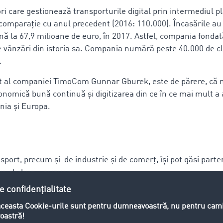
ri care gestionează transporturile digital prin intermediul p
comparație cu anul precedent (2016: 110.000). Încasările au 
nă la 67,9 milioane de euro, în 2017. Astfel, compania fondată
 vânzări din istoria sa. Compania numără peste 40.000 de cli
.
t al companiei TimoCom Gunnar Gburek, este de părere, că m
onomică bună continuă și digitizarea din ce în ce mai mult a 
nia și Europa.
port, precum și de industrie și de comerț, îşi pot găsi part
a clickuri - și invers.