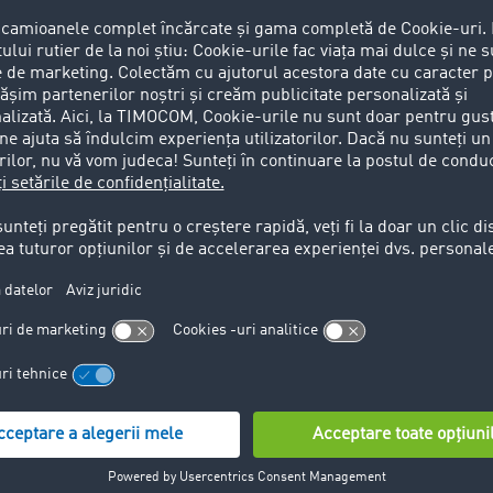
ți clienți folosesc soluțiile IT ale platformei noastre pentr
rgi de nevoi de transport, facilitând astfel gestionarea mai efi
 TimoCom a dezvoltat platforma sa de transport cu noua apl
 oferă companiilor posibilitatea de a-și prezenta ofertele de 
simultan, pentru a solicita prețuri și pentru a plasa comenzi
mass-media.
ață în iulie 2017, au fost deja trimise12.900 de comenzi de t
 de mână digitale" în procesarea comenzilor, s-au născut n
ransporturilor.