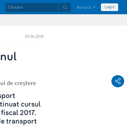
Login
Română
03.04.2018
anul
ul de creștere
sport
inuat cursul
 fiscal 2017.
de transport