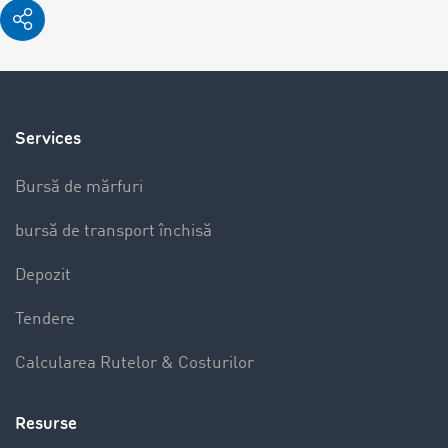
Services
Bursă de mărfuri
bursă de transport închisă
Depozit
Tendere
Calcularea Rutelor & Costurilor
Resurse