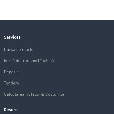
Services
Bursă de mărfuri
bursă de transport închisă
Depozit
Tendere
Calcularea Rutelor & Costurilor
Resurse