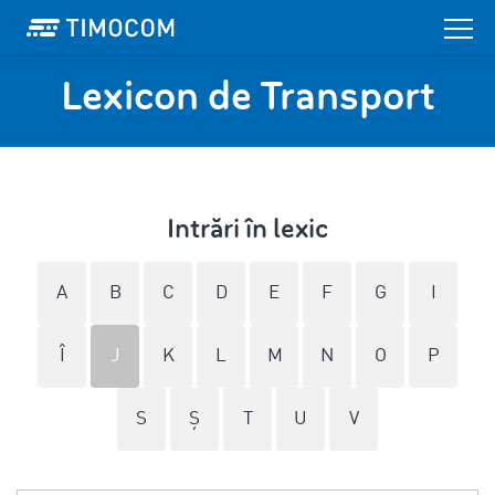
Lexicon de Transport
Intrări în lexic
A
B
C
D
E
F
G
I
Î
J
K
L
M
N
O
P
S
Ş
T
U
V